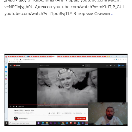
v=NPFfvjygb0U Джексон youtube.com/watch?v=mKtdTJP_GUI
youtube.com/watch?v=t1pqi8vjTLY В тюрьме Съемки
...