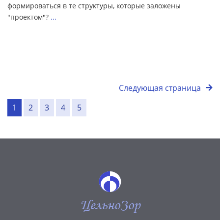
формироваться в те структуры, которые заложены
"проектом"?
...
Следующая страница
1
2
3
4
5
ЦельноЗор