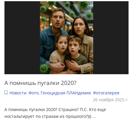
А помнишь пугалки 2020?
Новости
,
Фото
,
Геноцидная ПЛАНдемия
,
Фотогалерея
26 ноября 2025 г.
А помнишь пугалки 2020? Страшно? П.С. Кто еще
ностальгирует по страхам из прошлого?)))
...