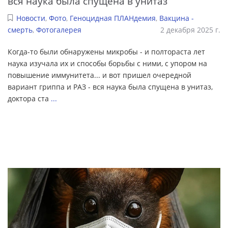
вся наука была спущена в унитаз
Новости
,
Фото
,
Геноцидная ПЛАНдемия
,
Вакцина -
смерть
,
Фотогалерея
2 декабря 2025 г.
Когда-то были обнаружены микробы - и полтораста лет
наука изучала их и способы борьбы с ними, с упором на
повышение иммунитета... и вот пришел очередной
вариант гриппа и РАЗ - вся наука была спущена в унитаз,
доктора ста
...