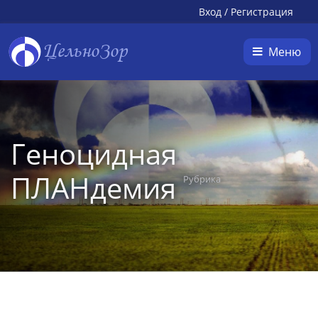
Вход
/
Регистрация
ЦельноЗор
Меню
Геноцидная
ПЛАНдемия
Рубрика