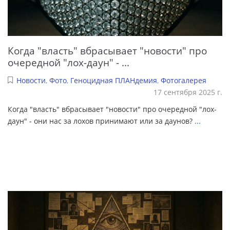
Когда "власть" вбрасывает "новости" про
очередной "лох-даун" - ...
Новости
,
Фото
,
Геноцидная ПЛАНдемия
,
Фотогалерея
17 сентября 2025 г.
Когда "власть" вбрасывает "новости" про очередной "лох-
даун" - они нас за лохов принимают или за даунов?
...