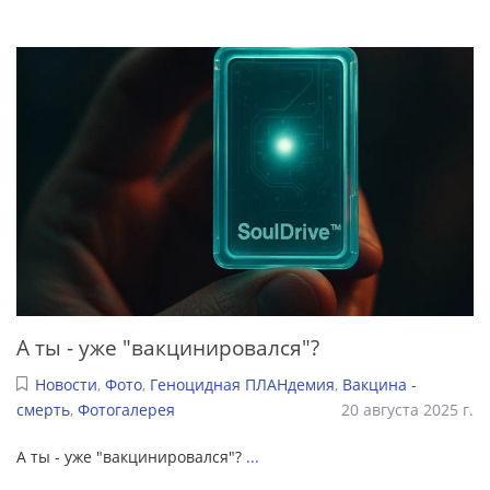
А ты - уже "вакцинировался"?
Новости
,
Фото
,
Геноцидная ПЛАНдемия
,
Вакцина -
смерть
,
Фотогалерея
20 августа 2025 г.
А ты - уже "вакцинировался"?
...