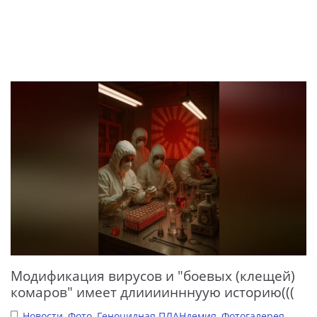
Модификация вирусов и "боевых (клещей)
комаров" имеет длиииинннуую историю(((
Новости
,
Фото
,
Геноцидная ПЛАНдемия
,
Фотогалерея