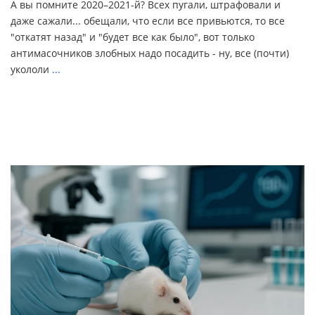
А вы помните 2020–2021-й? Всех пугали, штрафовали и
даже сажали... обещали, что если все привьются, то все
"откатят назад" и "будет все как было", вот только
антимасочников злобных надо посадить - ну, все (почти)
укололи
...