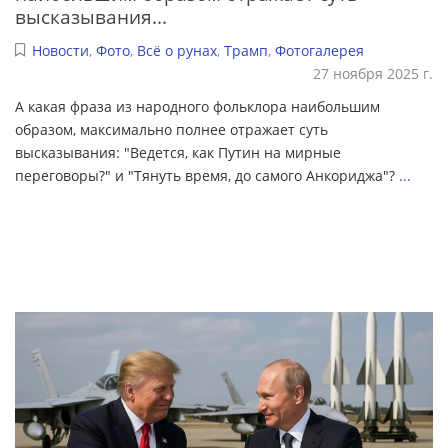
высказывания...
Новости
,
Фото
,
Всё о рунах
,
Трамп
,
Фотогалерея
27 ноября 2025 г.
А какая фраза из народного фольклора наибольшим
образом, максимально полнее отражает суть
высказывания: "Ведется, как Путин на мирные
переговоры?" и "Тянуть время, до самого Анкориджа"?
...