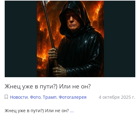
Жнец уже в пути?) Или не он?
Новости
,
Фото
,
Трамп
,
Фотогалерея
4 октября 2025 г.
Жнец уже в пути?) Или не он?
...