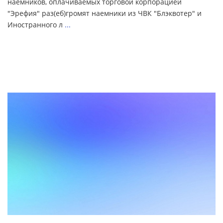
наемников, оплачиваемых торговой корпорацией
"Эрефия" раз(еб)громят наемники из ЧВК "Блэквотер" и
Иностранного л
...