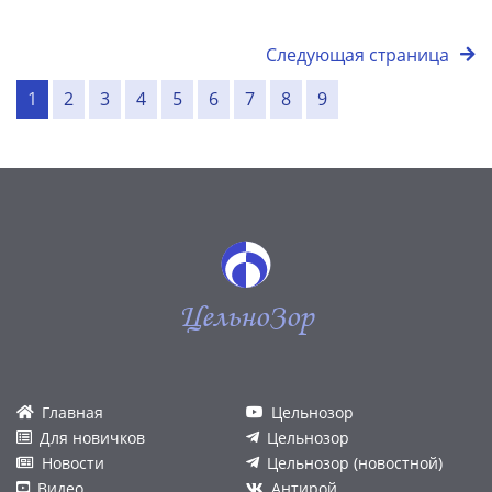
Следующая страница
1
2
3
4
5
6
7
8
9
ЦельноЗор
Главная
Цельнозор
Для новичков
Цельнозор
Новости
Цельнозор (новостной)
Видео
Антирой