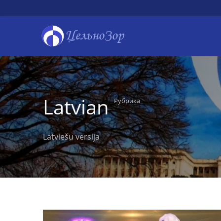
ЦельноЗор
Latvian
Рубрика
Latviešu versija