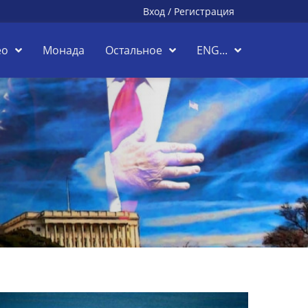
Вход
/
Регистрация
ео
Монада
Остальное
ENG...