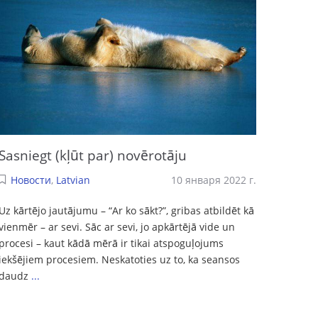
Sasniegt (kļūt par) novērotāju
Новости
,
Latvian
10 января 2022 г.
Uz kārtējo jautājumu – “Ar ko sākt?”, gribas atbildēt kā
vienmēr – ar sevi. Sāc ar sevi, jo apkārtējā vide un
procesi – kaut kādā mērā ir tikai atspoguļojums
iekšējiem procesiem. Neskatoties uz to, ka seansos
daudz
...