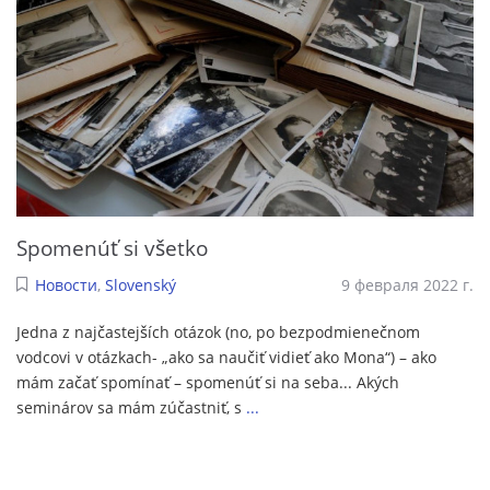
Spomenúť si všetko
Новости
,
Slovenský
9 февраля 2022 г.
Jedna z najčastejších otázok (no, po bezpodmienečnom
vodcovi v otázkach- „ako sa naučiť vidieť ako Mona“) – ako
mám začať spomínať – spomenúť si na seba... Akých
seminárov sa mám zúčastniť, s
...