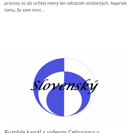
procesy sú do určitej miery len odrazom vnútorných. Napriek
tomu, že som mno
...
Rumble kanál s videom Celnazora v