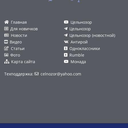
Главная
Цельнозор
Для новичков
Цельнозор
Новости
Цельнозор (новостной)
Видео
Антирой
Статьи
Одноклассники
Фото
Rumble
Карта сайта
Монада
Техподдержка:
celnozor@yahoo.com