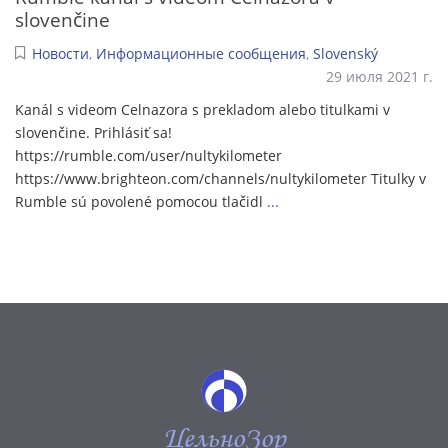
slovenčine
Новости
,
Информационные сообщения
,
Slovenský
29 июля 2021 г.
Kanál s videom Celnazora s prekladom alebo titulkami v
slovenčine. Prihlásiť sa!
https://rumble.com/user/nultykilometer
https://www.brighteon.com/channels/nultykilometer Titulky v
Rumble sú povolené pomocou tlačidl
...
ЦельноЗор