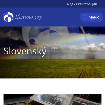
Вход
/
Регистрация
ЦельноЗор
Меню
Slovenský
Рубрика