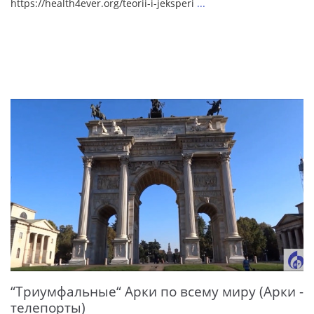
https://health4ever.org/teorii-i-jeksperi
...
“Триумфальные“ Арки по всему миру (Арки -
телепорты)