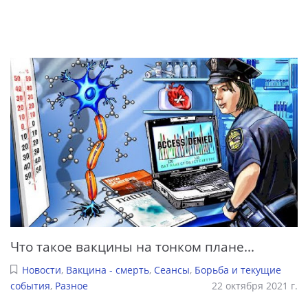
Что такое вакцины на тонком плане...
Новости
,
Вакцина - смерть
,
Сеансы
,
Борьба и текущие
события
,
Разное
22 октября 2021 г.