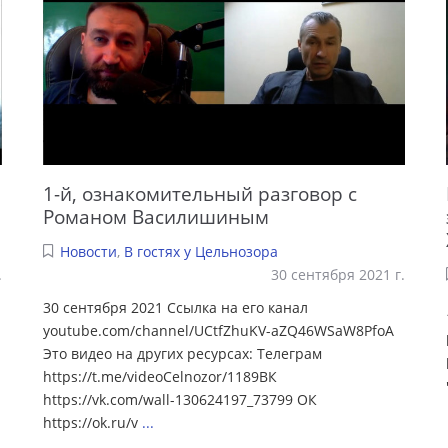
1-й, ознакомительный разговор с
Романом Василишиным
Новости
,
В гостях у Цельнозора
.
30 сентября 2021 г.
30 сентября 2021 Cсылка на его канал
youtube.com/channel/UCtfZhuKV-aZQ46WSaW8PfoA
Это видео на других ресурсах: Телеграм
https://t.me/videoCelnozor/1189ВК
https://vk.com/wall-130624197_73799 ОК
https://ok.ru/v
...