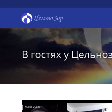
ЦельноЗор
В гостях у Цельно