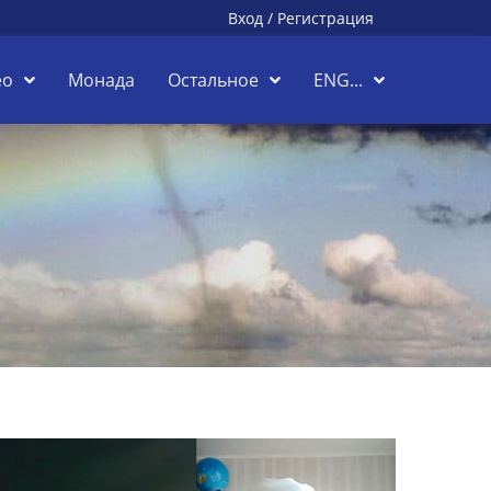
Вход
/
Регистрация
ео
Монада
Остальное
ENG...