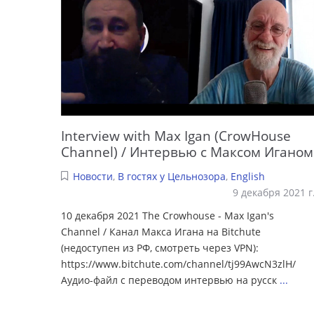
Interview with Max Igan (CrowHouse
Channel) / Интервью с Максом Иганом
Новости
,
В гостях у Цельнозора
,
English
9 декабря 2021 г
10 декабря 2021 The Crowhouse - Max Igan's
Channel / Канал Макса Игана на Bitchute
(недоступен из РФ, смотреть через VPN):
https://www.bitchute.com/channel/tj99AwcN3zlH/
Аудио-файл с переводом интервью на русск
...