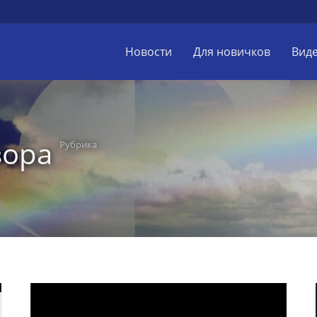
Новости
Для новичков
Вид
зора
Рубрика