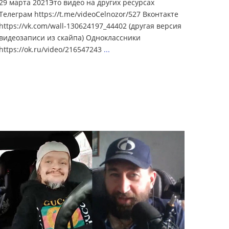
29 марта 2021Это видео на других ресурсах
Телеграм https://t.me/videoCelnozor/527 Вконтакте
https://vk.com/wall-130624197_44402 (другая версия
видеозаписи из скайпа) Одноклассники
https://ok.ru/video/216547243
...