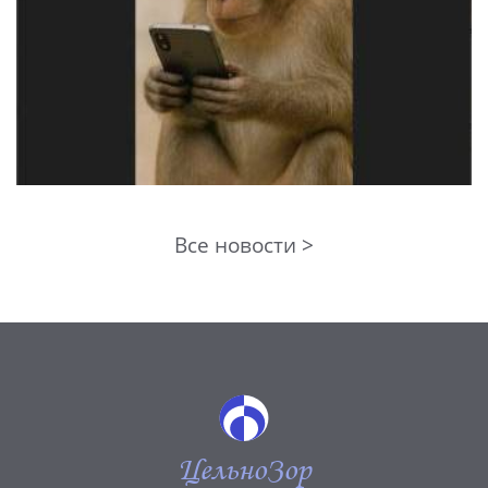
Все новости >
ЦельноЗор