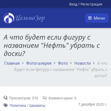
Вход
/
Регистрация
ЦельноЗор
Меню
А что будет если фигуру с
названием "Нефть" убрать с
доски?
Главная
Фотогалерея
Фото
Новости
А что
будет если фигуру с названием "Нефть" убрать с
доски?
Просмотров: 374
Комментарии: 0
7 декабря 2025 г.
Политика
/
Шахматы