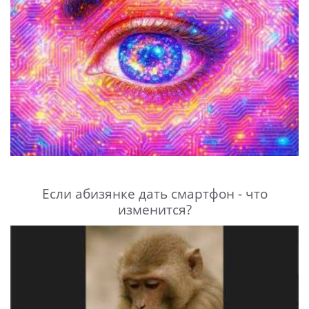
Если абизянке дать смартфон - что
изменится?