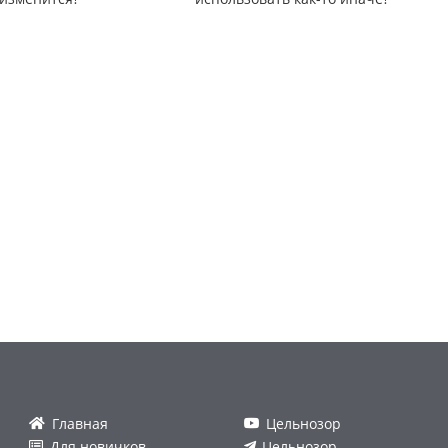
Главная
Цельнозор
Для новичков
Цельнозор