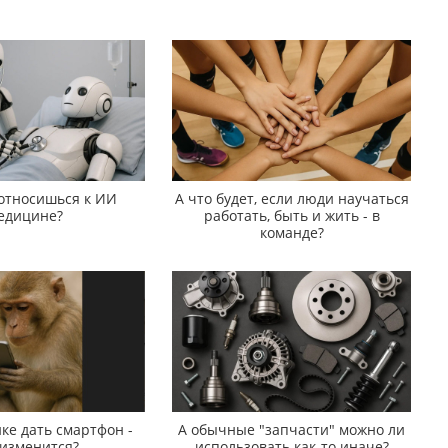
 относишься к ИИ
А что будет, если люди научаться
едицине?
работать, быть и жить - в
команде?
ке дать смартфон -
А обычные "запчасти" можно ли
 изменится?
использовать как-то иначе?