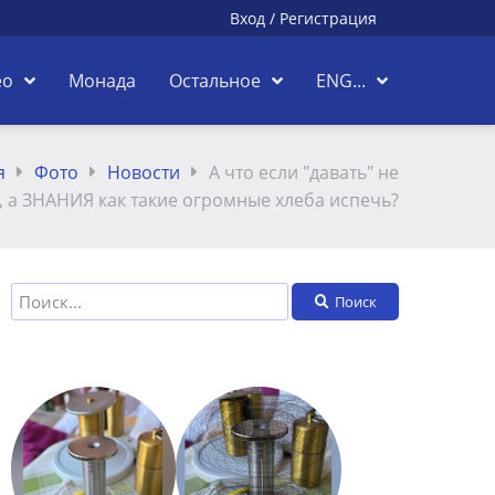
Вход
/
Регистрация
ео
Монада
Остальное
ENG...
я
Фото
Новости
А что если "давать" не
в, а ЗНАНИЯ как такие огромные хлеба испечь?
Поиск