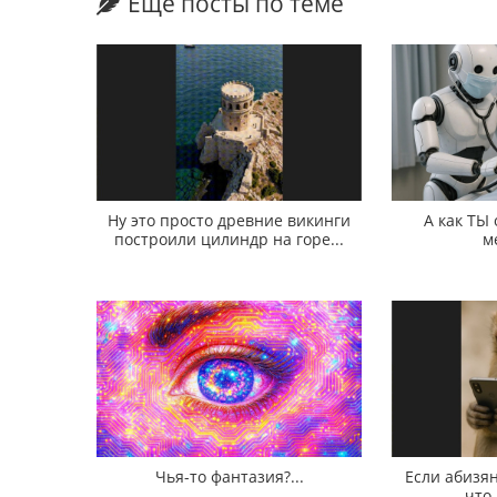
Еще посты по теме
Ну это просто древние викинги
А как ТЫ
построили цилиндр на горе...
м
Чья-то фантазия?...
Если абизян
что