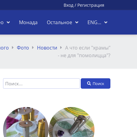
Вход
/
Регистрация
ео
Монада
Остальное
ENG...
лого
Фото
Новости
А что если "храмы"
- не для "помолицца"?
Поиск