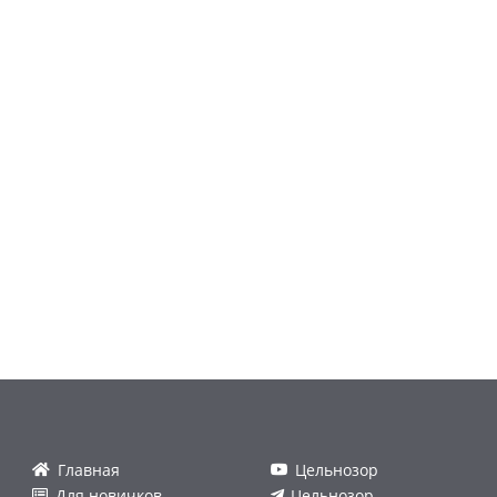
Главная
Цельнозор
Для новичков
Цельнозор