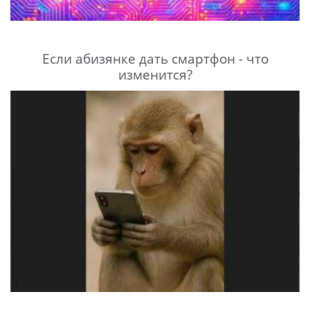
Если абизянке дать смартфон - что
изменится?