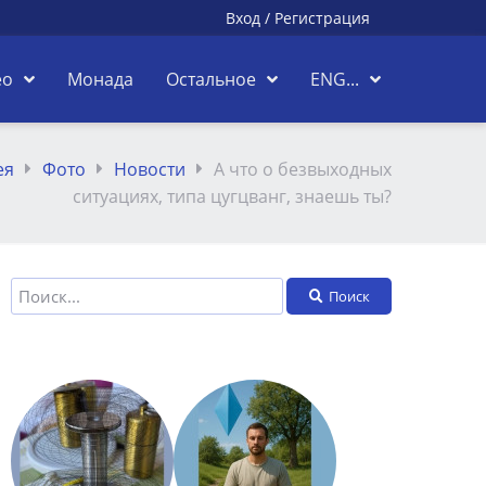
Вход
/
Регистрация
ео
Монада
Остальное
ENG...
ея
Фото
Новости
А что о безвыходных
ситуациях, типа цугцванг, знаешь ты?
Поиск