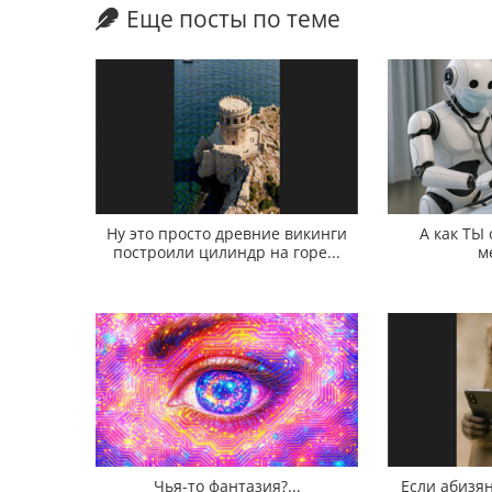
Еще посты по теме
Ну это просто древние викинги
А как ТЫ
построили цилиндр на горе...
м
Чья-то фантазия?...
Если абизян