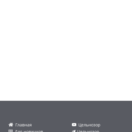
Главная
Цельнозор
Для новичков
Цельнозор