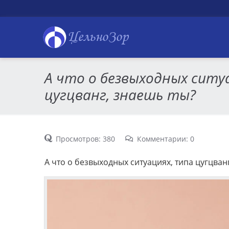
ЦельноЗор
А что о безвыходных ситу
цугцванг, знаешь ты?
Просмотров: 380
Комментарии: 0
А что о безвыходных ситуациях, типа цугцван