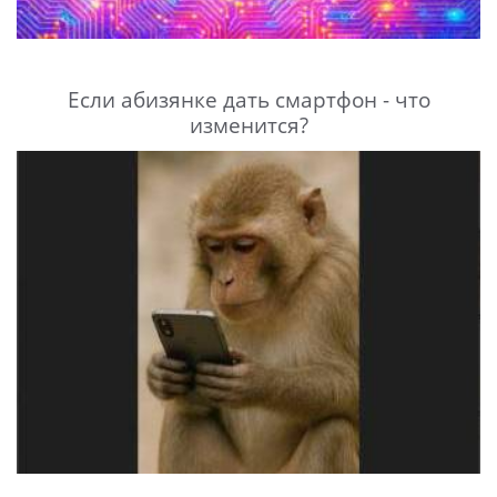
Если абизянке дать смартфон - что
изменится?