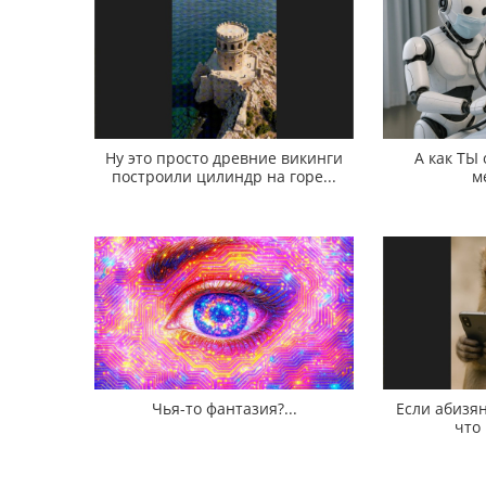
Ну это просто древние викинги
А как ТЫ
построили цилиндр на горе...
м
Чья-то фантазия?...
Если абизян
что