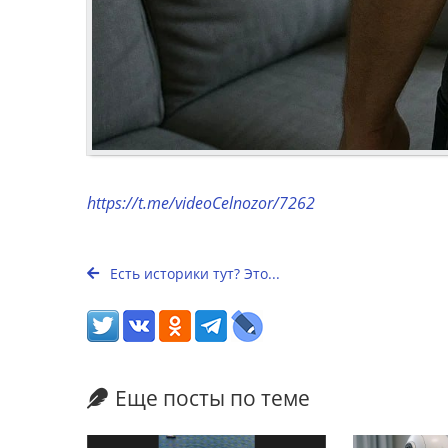
https://t.me/videoCelnozor/7262
Есть историки тут? Это...
Еще посты по теме