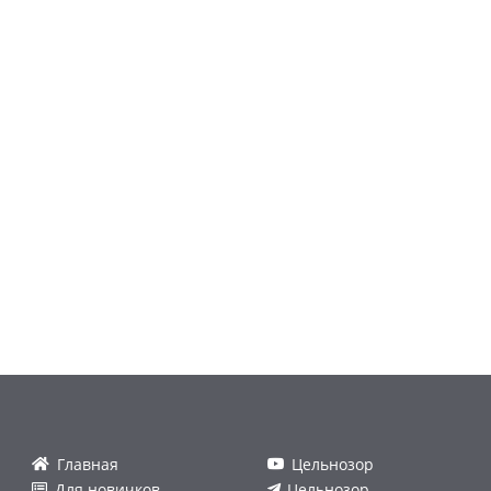
Главная
Цельнозор
Для новичков
Цельнозор