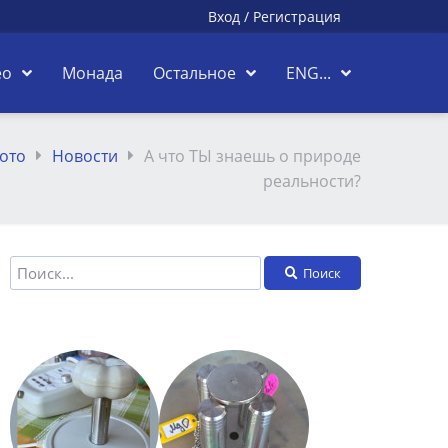
Вход
/
Регистрация
ео
Монада
Остальное
ENG...
ото
Новости
А что ТЫ знаешь о природе
реальности?
Поиск