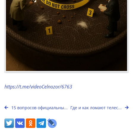
https://t.me/videoCelnozor/6763
15 вопросов официальны...
Где и как ломают телес...