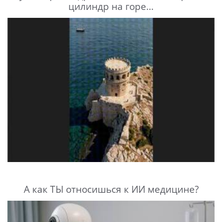
цилиндр на горе...
А как ТЫ относишься к ИИ медицине?