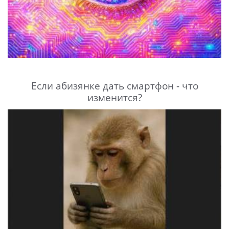
Если абизянке дать смартфон - что
изменится?