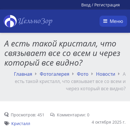
Вход
/
Регистрация
ЦельноЗор
Меню
А есть такой кристалл, что
связывает все со всем и через
который все видно?
Главная
Фотогалерея
Фото
Новости
А
есть такой кристалл, что связывает все со всем и
через который все видно?
Просмотров: 451
Комментарии: 0
4 октября 2025 г.
Кристалл