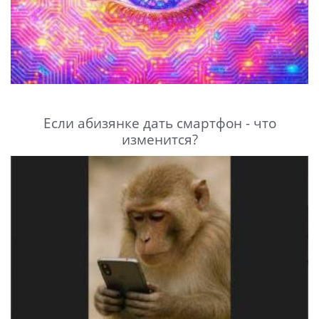
Если абизянке дать смартфон - что
изменится?