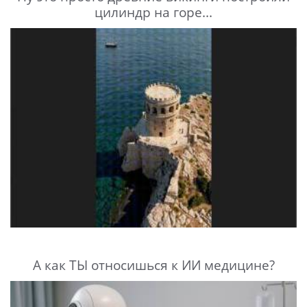
цилиндр на горе...
А как ТЫ относишься к ИИ медицине?