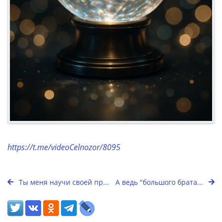
https://t.me/videoCelnozor/8095
Ты меня научи своей пр...
А ведь "большого брата...