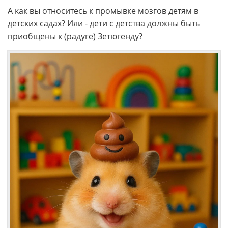
А как вы относитесь к промывке мозгов детям в
детских садах? Или - дети с детства должны быть
приобщены к (радуге) Зетюгенду?