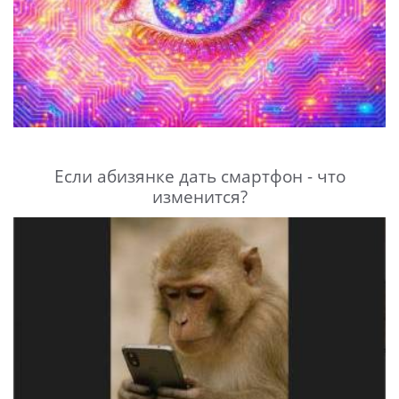
Если абизянке дать смартфон - что
изменится?