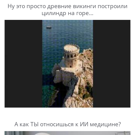
Ну это просто древние викинги построили
цилиндр на горе...
А как ТЫ относишься к ИИ медицине?