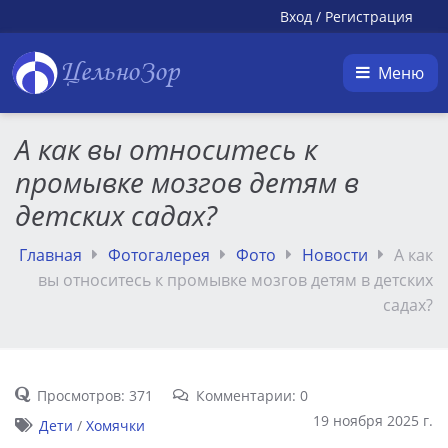
Вход
/
Регистрация
ЦельноЗор
Меню
А как вы относитесь к
промывке мозгов детям в
детских садах?
Главная
Фотогалерея
Фото
Новости
А как
вы относитесь к промывке мозгов детям в детских
садах?
Просмотров: 371
Комментарии: 0
19 ноября 2025 г.
Дети
/
Хомячки