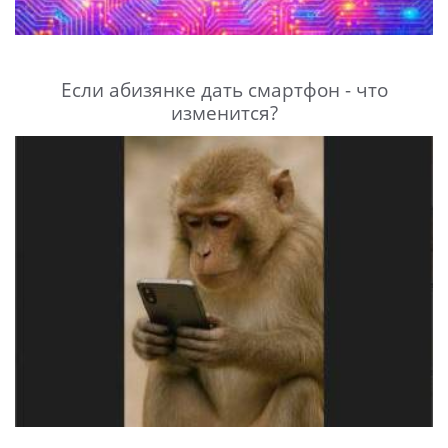
Если абизянке дать смартфон - что
изменится?