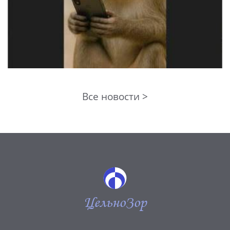
Все новости >
ЦельноЗор