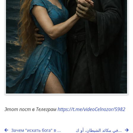
Этот пост в Телеграм
https://t.me/videoCelnozor/5982
Зачем "искать бога" в ...
في مكائد الشيطان، أو ك...