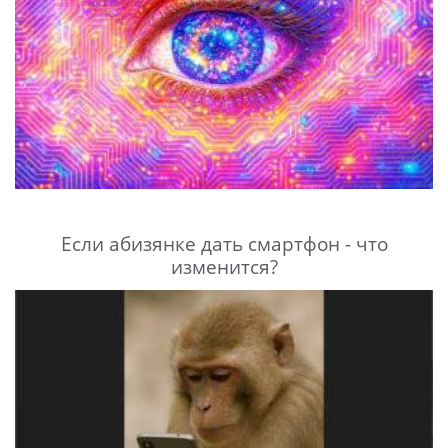
Если абизянке дать смартфон - что
изменится?