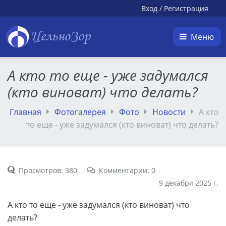
Вход
/
Регистрация
ЦельноЗор
Меню
А кто то еще - уже задумался
(кто виноват) что делать?
Главная
Фотогалерея
Фото
Новости
А кто
то еще - уже задумался (кто виноват) что делать?
Просмотров: 380
Комментарии: 0
9 декабря 2025 г.
А кто то еще - уже задумался (кто виноват) что
делать?