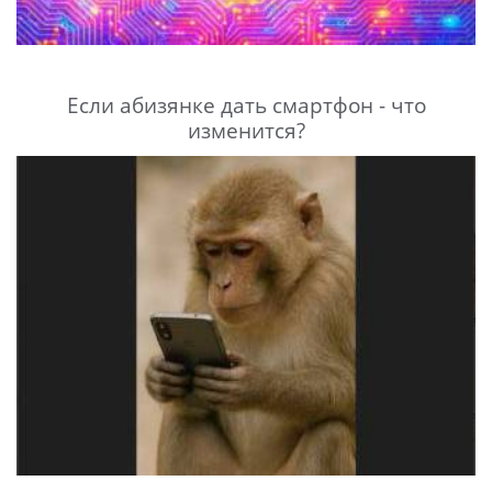
Если абизянке дать смартфон - что
изменится?