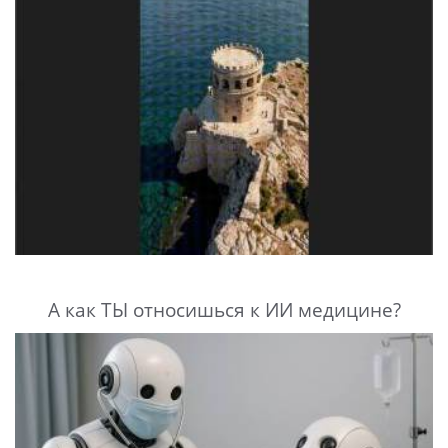
А как ТЫ относишься к ИИ медицине?