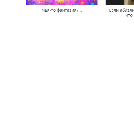
Чья-то фантазия?...
Если абизян
что