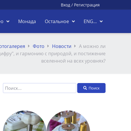
Вход
/
Регистрация
ео
Монада
Остальное
ENG...
отогалерея
Фото
Новости
А можно ли
ифру", и гармонию с природой, и постижение
вселенной на всех уровнях?
Поиск