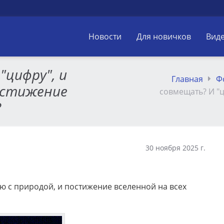
Новости
Для новичков
Вид
"цифру", и
Главная
Ф
остижение
совмещать? И "ц
?
30 ноября 2025 г.
ю с природой, и постижение вселенной на всех