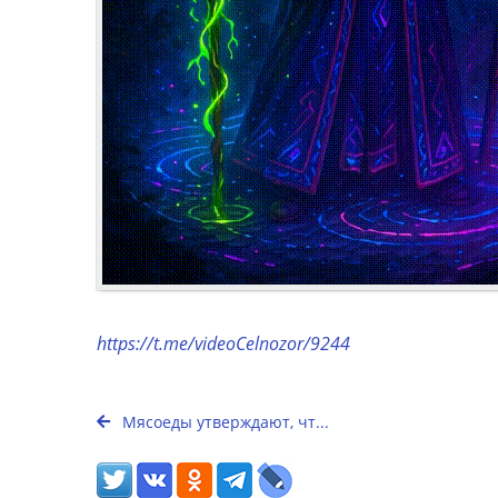
https://t.me/videoCelnozor/9244
Мясоеды утверждают, чт...