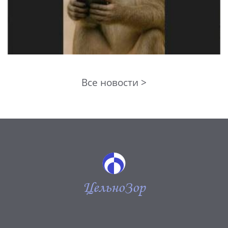
Все новости >
ЦельноЗор