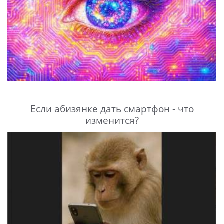
Если абизянке дать смартфон - что
изменится?