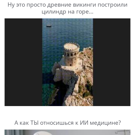
Ну это просто древние викинги построили
цилиндр на горе...
А как ТЫ относишься к ИИ медицине?