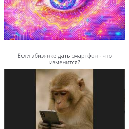
Если абизянке дать смартфон - что
изменится?