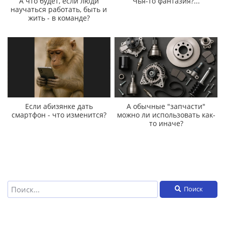
А что будет, если люди
Чья-то фантазия?...
научаться работать, быть и
жить - в команде?
Если абизянке дать
А обычные "запчасти"
смартфон - что изменится?
можно ли использовать как-
то иначе?
Поиск