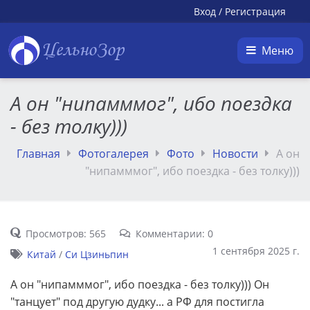
Вход
/
Регистрация
ЦельноЗор
Меню
А он "нипамммог", ибо поездка
- без толку)))
Главная
Фотогалерея
Фото
Новости
А он
"нипамммог", ибо поездка - без толку)))
Просмотров: 565
Комментарии: 0
1 сентября 2025 г.
Китай
/
Си Цзиньпин
А он "нипамммог", ибо поездка - без толку))) Он
"танцует" под другую дудку... а РФ для постигла