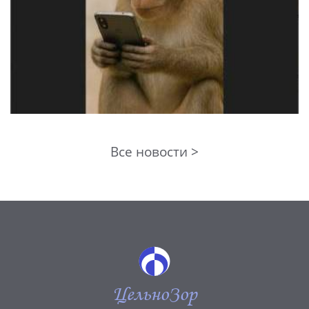
Все новости >
ЦельноЗор