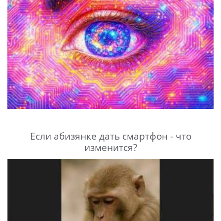
Если абизянке дать смартфон - что
изменится?