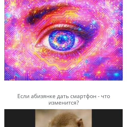
Если абизянке дать смартфон - что
изменится?