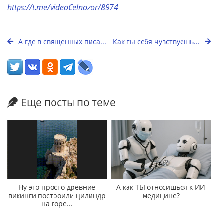
https://t.me/videoCelnozor/8974
А где в священных писа...
Как ты себя чувствуешь...
Еще посты по теме
Ну это просто древние
А как ТЫ относишься к ИИ
викинги построили цилиндр
медицине?
на горе...