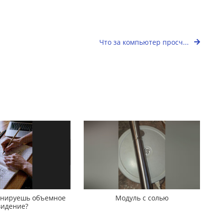
Что за компьютер просч...
ренируешь объемное
Модуль с солью
видение?