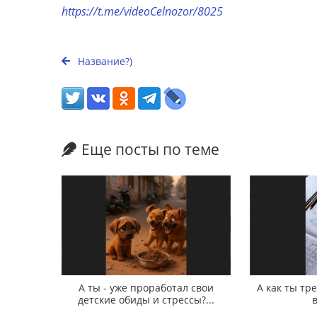
https://t.me/videoCelnozor/8025
Название?)
Еще посты по теме
А ты - уже проработал свои
А как ты т
детские обиды и стрессы?...