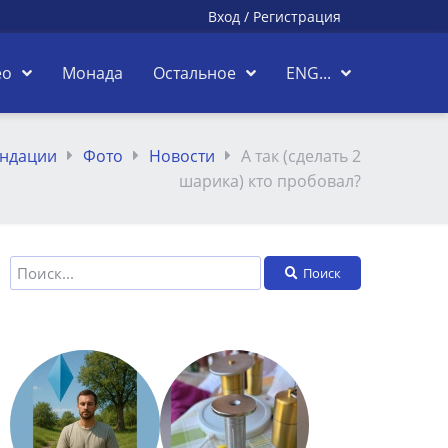
Вход
/
Регистрация
ео
Монада
Остальное
ENG...
ендации
Фото
Новости
А так (сделать 2
шарика) кто пробовал?
Поиск