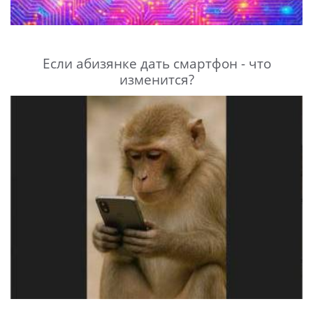
Если абизянке дать смартфон - что
изменится?