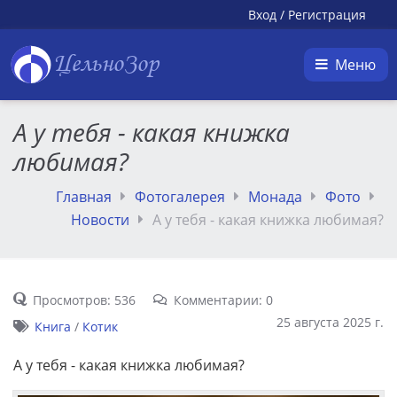
Вход
/
Регистрация
ЦельноЗор
Меню
А у тебя - какая книжка
любимая?
Главная
Фотогалерея
Монада
Фото
Новости
А у тебя - какая книжка любимая?
Просмотров: 536
Комментарии: 0
25 августа 2025 г.
Книга
/
Котик
А у тебя - какая книжка любимая?