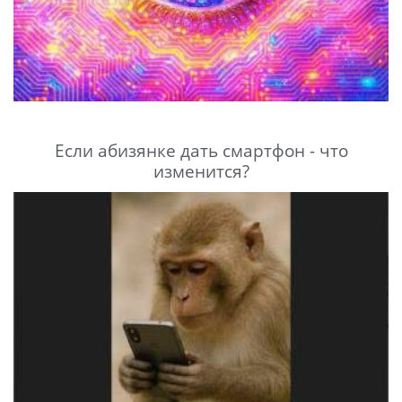
Если абизянке дать смартфон - что
изменится?