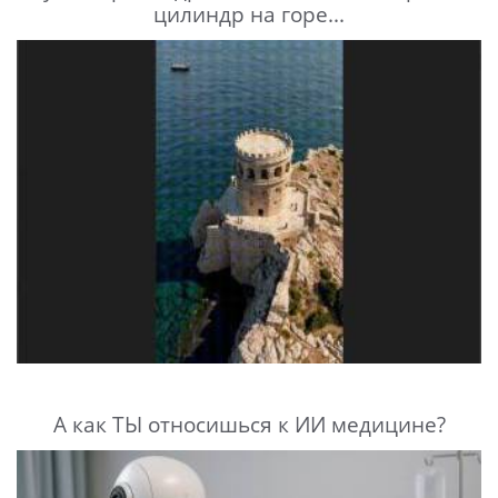
цилиндр на горе...
А как ТЫ относишься к ИИ медицине?