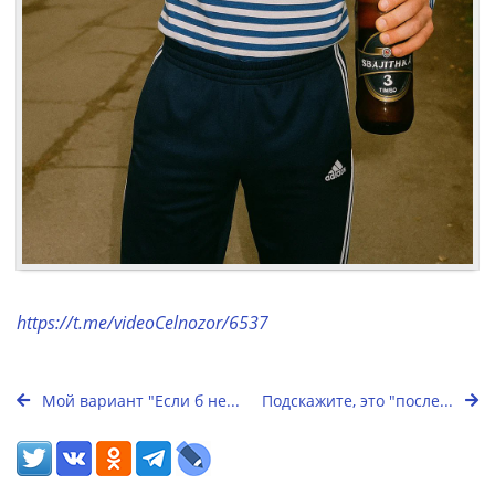
https://t.me/videoCelnozor/6537
Мой вариант "Если б не...
Подскажите, это "после...