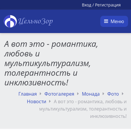
Вход
/
Регистрация
ЦельноЗор
Меню
А вот это - романтика,
любовь и
мультикультурализм,
толерантность и
инклюзивность!
Главная
Фотогалерея
Монада
Фото
Новости
А вот это - романтика, любовь и
мультикультурализм, толерантность и
инклюзивность!