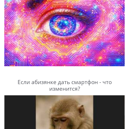
Если абизянке дать смартфон - что
изменится?