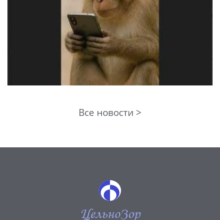
Все новости >
ЦельноЗор