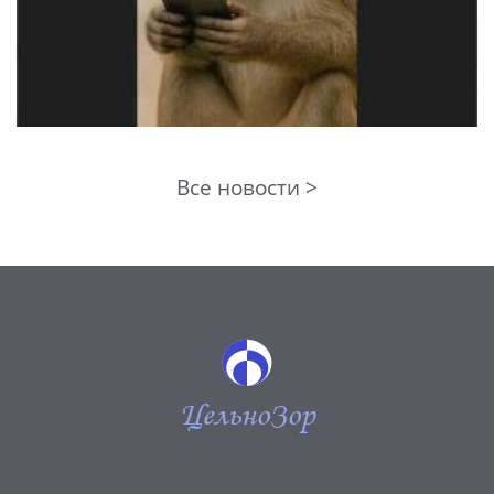
Все новости >
ЦельноЗор