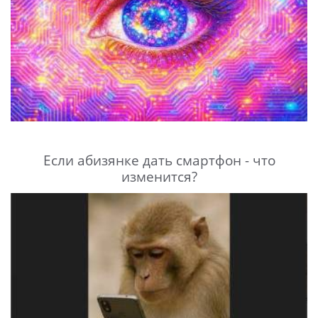
Если абизянке дать смартфон - что
изменится?