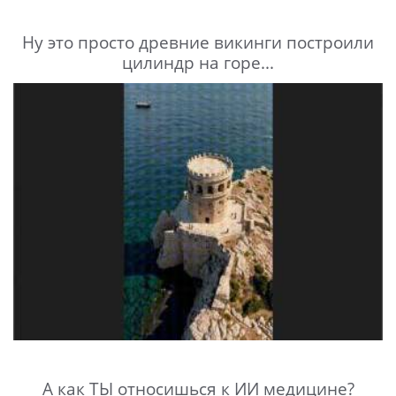
Ну это просто древние викинги построили
цилиндр на горе...
А как ТЫ относишься к ИИ медицине?