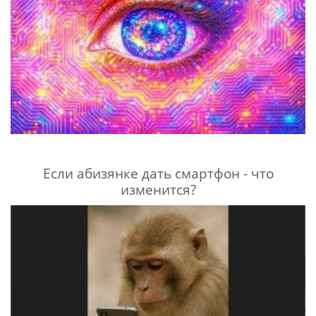
Если абизянке дать смартфон - что
изменится?