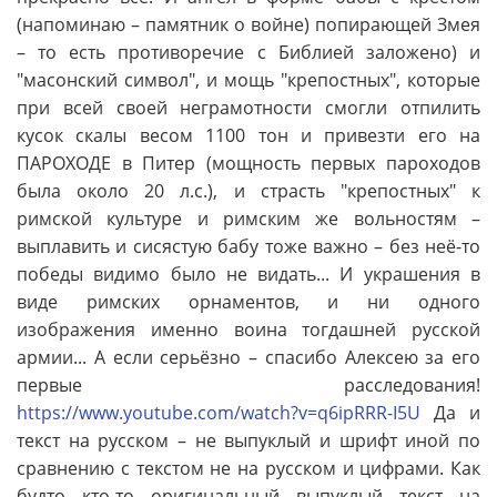
(напоминаю – памятник о войне) попирающей Змея
– то есть противоречие с Библией заложено) и
"масонский символ", и мощь "крепостных", которые
при всей своей неграмотности смогли отпилить
кусок скалы весом 1100 тон и привезти его на
ПАРОХОДЕ в Питер (мощность первых пароходов
была около 20 л.с.), и страсть "крепостных" к
римской культуре и римским же вольностям –
выплавить и сисястую бабу тоже важно – без неё-то
победы видимо было не видать... И украшения в
виде римских орнаментов, и ни одного
изображения именно воина тогдашней русской
армии... А если серьёзно – спасибо Алексею за его
первые расследования!
https://www.youtube.com/watch?v=q6ipRRR-I5U
Да и
текст на русском – не выпуклый и шрифт иной по
сравнению с текстом не на русском и цифрами. Как
будто кто-то оригинальный выпуклый текст на