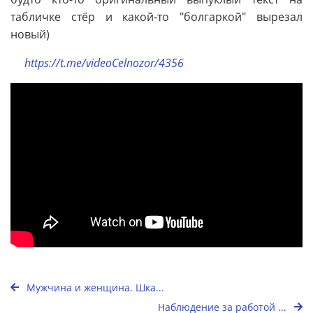
табличке стёр и какой-то "болгаркой" вырезал
новый)
https://t.me/videoCelnozor/4356
Мужчина и женщина. Шка...
Наблюдение за работой ...