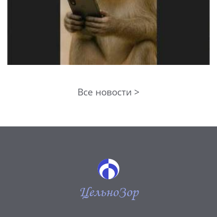
Все новости >
ЦельноЗор