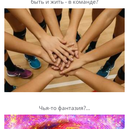
быть и жить - в команде?
Чья-то фантазия?...