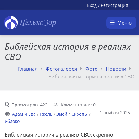
Вход
/
Регистрация
ЦельноЗор
Меню
Библейская история в реалиях
СВО
Главная
Фотогалерея
Фото
Новости
Библейская история в реалиях СВО
Просмотров: 422
Комментарии: 0
1 ноября 2025 г.
Адам и Ева
/
Гжель
/
Змей
/
Скрепы
/
Яблоко
Библейская история в реалиях СВО: скрепно,