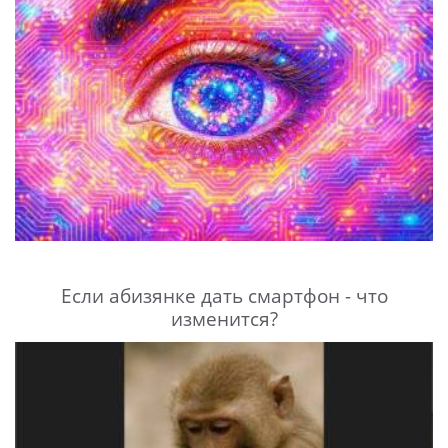
Если абизянке дать смартфон - что
изменится?