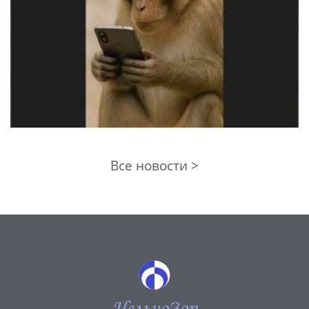
Все новости >
ЦельноЗор