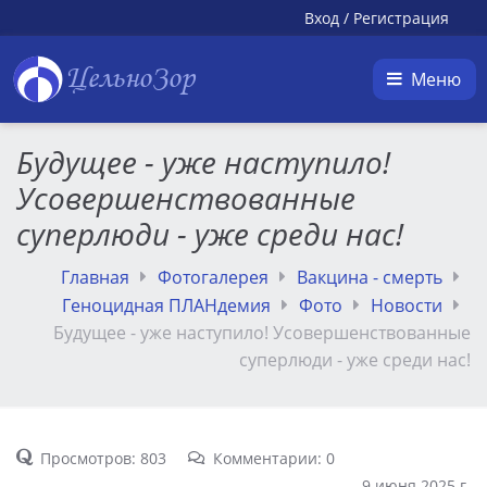
Вход
/
Регистрация
ЦельноЗор
Меню
Будущее - уже наступило!
Усовершенствованные
суперлюди - уже среди нас!
Главная
Фотогалерея
Вакцина - смерть
Геноцидная ПЛАНдемия
Фото
Новости
Будущее - уже наступило! Усовершенствованные
суперлюди - уже среди нас!
Просмотров: 803
Комментарии: 0
9 июня 2025 г.