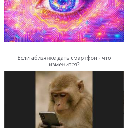
Если абизянке дать смартфон - что
изменится?