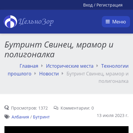
Вход
/
Регистрация
ЦельноЗор
Меню
Бутринт Свинец, мрамор и
полигоналка
Главная
Исторические места
Технологии
прошлого
Новости
Бутринт Свинец, мрамор и
полигоналка
Просмотров: 1372
Комментарии: 0
13 июля 2023 г.
Албания
/
Бутринт