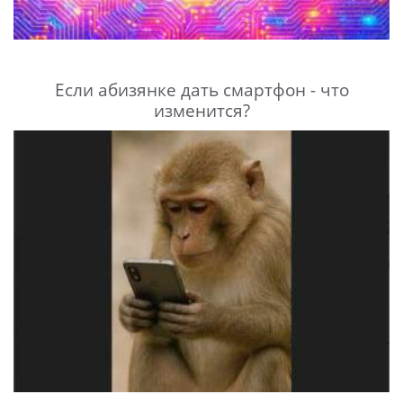
Если абизянке дать смартфон - что
изменится?