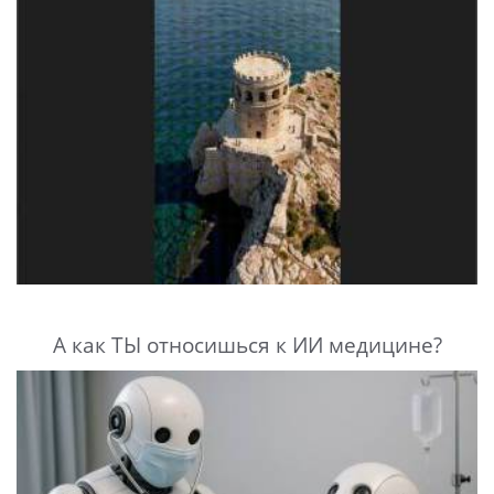
А как ТЫ относишься к ИИ медицине?