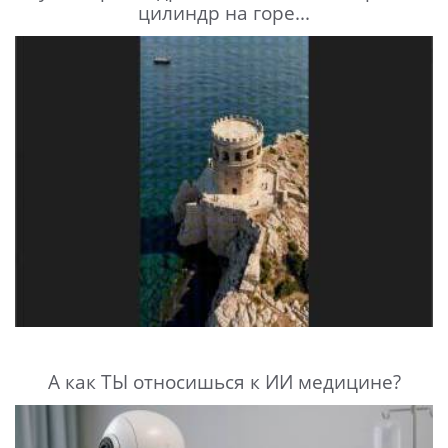
цилиндр на горе...
А как ТЫ относишься к ИИ медицине?