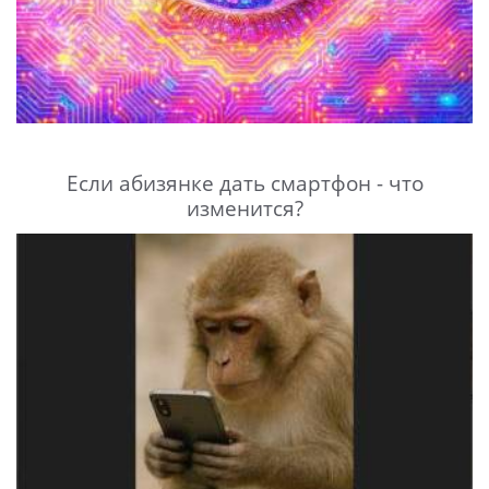
Если абизянке дать смартфон - что
изменится?