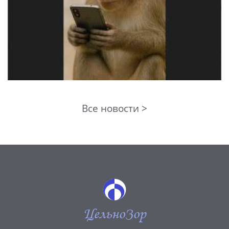
Все новости >
ЦельноЗор