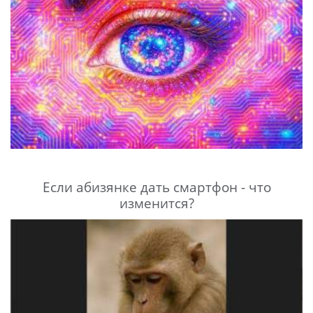
Если абизянке дать смартфон - что
изменится?