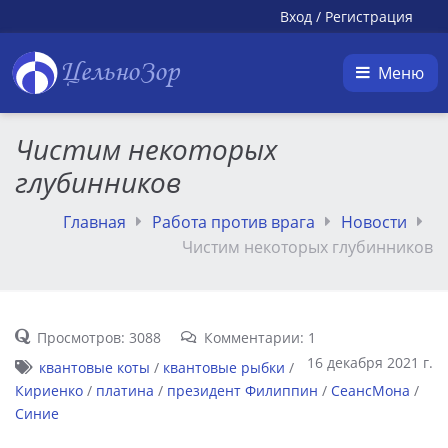
Вход
/
Регистрация
ЦельноЗор
Меню
Чистим некоторых
глубинников
Главная
Работа против врага
Новости
Чистим некоторых глубинников
Просмотров: 3088
Комментарии: 1
16 декабря 2021 г.
квантовые коты
/
квантовые рыбки
/
Кириенко
/
платина
/
президент Филиппин
/
СеансМона
/
Синие