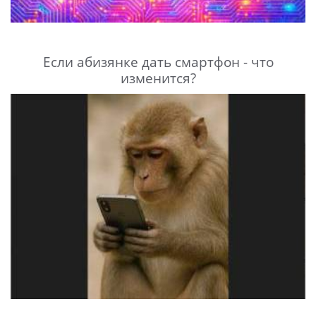
Если абизянке дать смартфон - что
изменится?