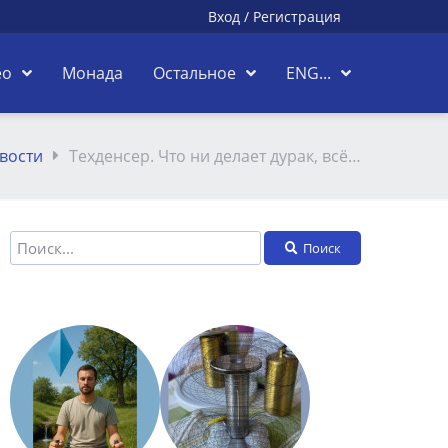
Вход
/
Регистрация
ео
Монада
Остальное
ENG...
вости
Техденсер. Что ни делает дурак, всё…
Поиск