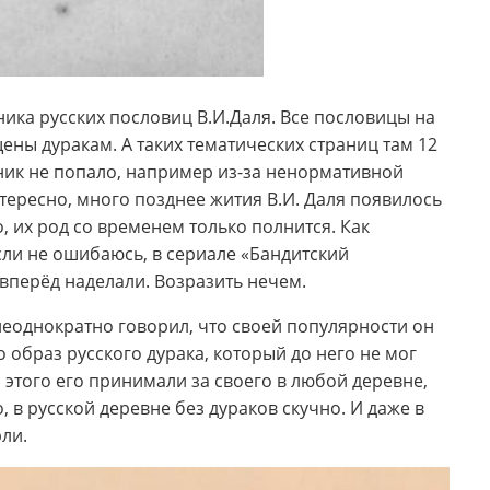
ника русских пословиц В.И.Даля. Все пословицы на
ены дуракам. А таких тематических страниц там 12
рник не попало, например из-за ненормативной
нтересно, много позднее жития В.И. Даля появилось
 их род со временем только полнится. Как
сли не ошибаюсь, в сериале «Бандитский
т вперёд наделали. Возразить нечем.
неоднократно говорил, что своей популярности он
 образ русского дурака, который до него не мог
а этого его принимали за своего в любой деревне,
о, в русской деревне без дураков скучно. И даже в
ли.