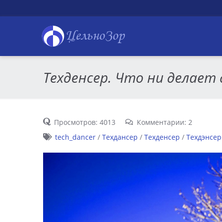
ЦельноЗор
Техденсер. Что ни делает 
Просмотров: 4013
Комментарии: 2
tech_dancer
/
Техдансер
/
Техденсер
/
Техдэнсер