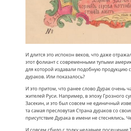
И длится это испокон веков, что даже отража
этот фолиант с современными тупыми америк
для которой издавали подобную продукцию с
дураков. Или показалось?
И это притом, что ранее слово Дурак очень ч
жителей Руси. Например, в эпоху Грозного 
Засекин, и это был совсем не единичный изв
та самая пресловутая Страна дураков со свои
присутствие Дурака в имени не стеснялись. Ч
И совсем сбило с толку недавнее посещение Т