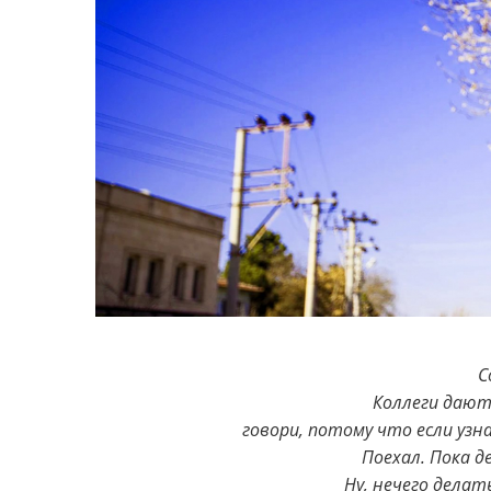
С
Коллеги дают
говори, потому что если уз
Поехал. Пока д
Ну, нечего делат