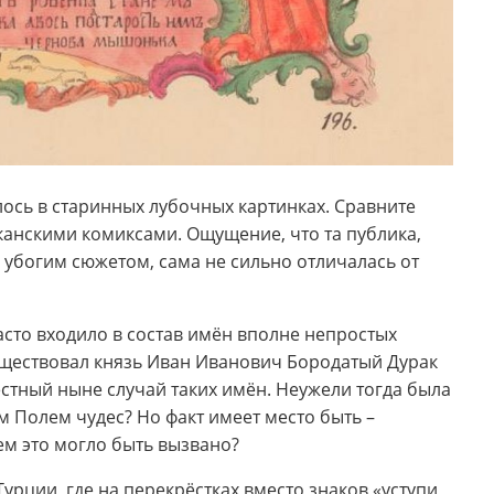
лось в старинных лубочных картинках. Сравните
анскими комиксами. Ощущение, что та публика,
 убогим сюжетом, сама не сильно отличалась от
асто входило в состав имён вполне непростых
существовал князь Иван Иванович Бородатый Дурак
естный ныне случай таких имён. Неужели тогда была
м Полем чудес? Но факт имеет место быть –
ем это могло быть вызвано?
урции, где на перекрёстках вместо знаков «уступи