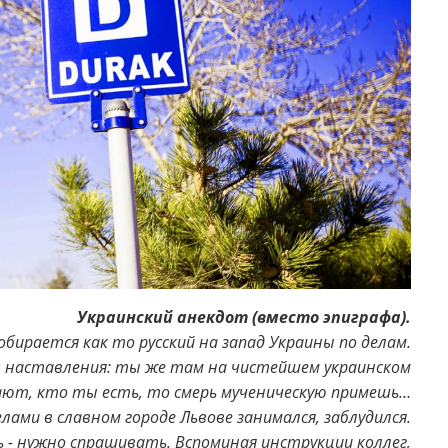
Украинский анекдот (вместо эпиграфа).
обирается как то русский на запад Украины по делам.
 наставления: ты же там на чистейшем украинском
нают, кто ты есть, то смерь мученическую примешь…
елами в славном городе Львове занимался, заблудился.
ь - нужно спрашивать. Вспоминая инструкции коллег,