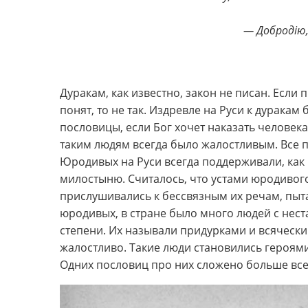
— Добродію,
Дуракам, как известно, закон не писан. Если п
понят, то не так. Издревле на Руси к дурака
пословицы, если Бог хочет наказать человека
таким людям всегда было жалостливым. Все п
Юродивых на Руси всегда поддерживали, как 
милостыню. Считалось, что устами юродивог
прислушивались к бессвязным их речам, пыт
юродивых, в стране было много людей с нес
степени. Их называли придурками и всячески
жалостливо. Такие люди становились героям
Одних пословиц про них сложено больше все