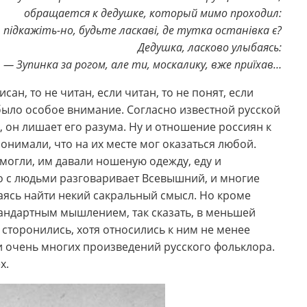
обращается к дедушке, который мимо проходил:
 підкажіть-но, будьте ласкаві, де тутка останівка є?
Дедушка, ласково улыбаясь:
— Зупинка за рогом, але ти, москалику, вже приїхав…
исан, то не читан, если читан, то не понят, если
м было особое внимание. Согласно известной русской
, он лишает его разума. Ну и отношение россиян к
онимали, что на их месте мог оказаться любой.
могли, им давали ношеную одежду, еду и
о с людьми разговаривает Всевышний, и многие
аясь найти некий сакральный смысл. Но кроме
тандартным мышлением, так сказать, в меньшей
 сторонились, хотя относились к ним не менее
и очень многих произведений русского фольклора.
х.