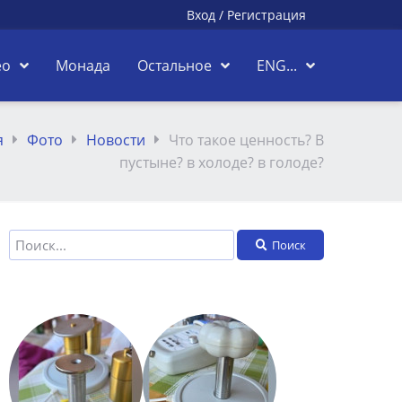
Вход
/
Регистрация
ео
Монада
Остальное
ENG...
я
Фото
Новости
Что такое ценность? В
пустыне? в холоде? в голоде?
Поиск