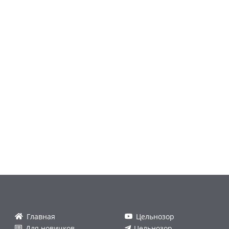
Главная
Цельнозор
Для новичков
Цельнозор