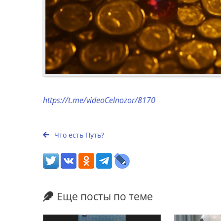
https://t.me/videoCelnozor/8170
Что есть Путь?
Еще посты по теме