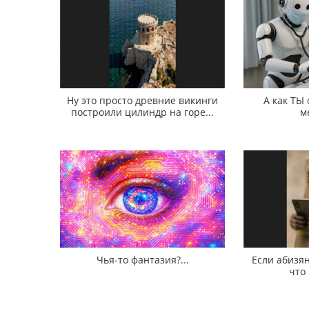
Ну это просто древние викинги
А как ТЫ
построили цилиндр на горе...
м
Чья-то фантазия?...
Если абизян
что