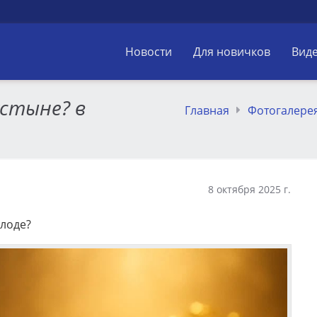
Новости
Для новичков
Вид
устыне? в
Главная
Фотогалере
8 октября 2025 г.
олоде?