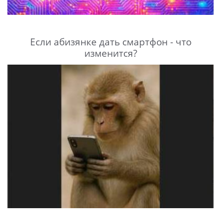
Если абизянке дать смартфон - что
изменится?