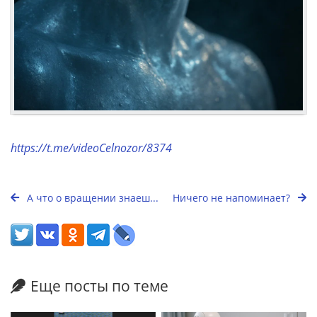
https://t.me/videoCelnozor/8374
А что о вращении знаеш...
Ничего не напоминает?
Еще посты по теме