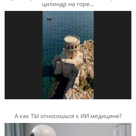
цилиндр на горе...
А как ТЫ относишься к ИИ медицине?