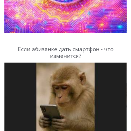
Если абизянке дать смартфон - что
изменится?