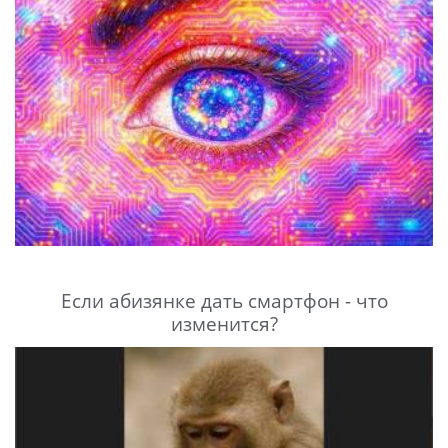
Если абизянке дать смартфон - что
изменится?