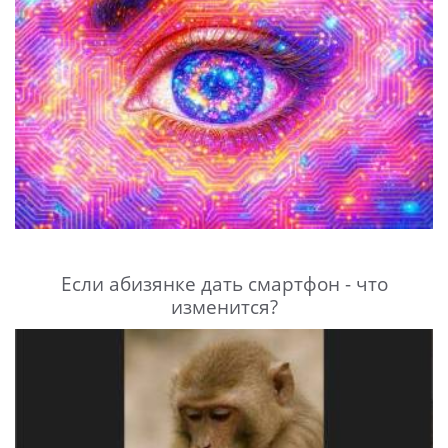
Если абизянке дать смартфон - что
изменится?