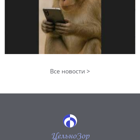
Все новости >
ЦельноЗор