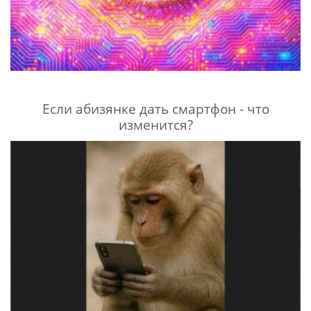
Если абизянке дать смартфон - что
изменится?