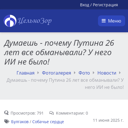
Вход
/
Регистрация
ЦельноЗор
Меню
Думаешь - почему Путина 26
лет все обманывали? У него
ИИ не было!
Главная
Фотогалерея
Фото
Новости
Думаешь - почему Путина 26 лет все обманывали? У
него ИИ не было!
Просмотров: 791
Комментарии: 0
11 июня 2025 г.
Булгаков
/
Собачье сердце