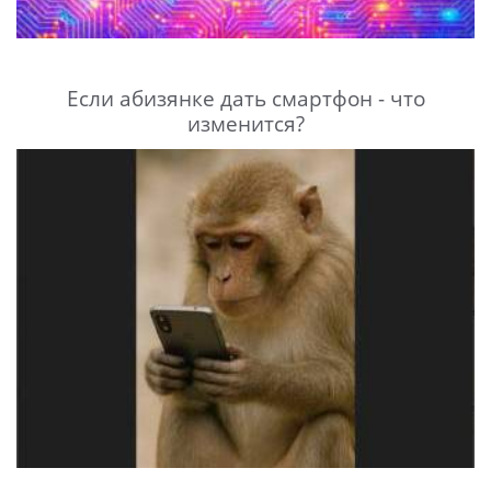
Если абизянке дать смартфон - что
изменится?