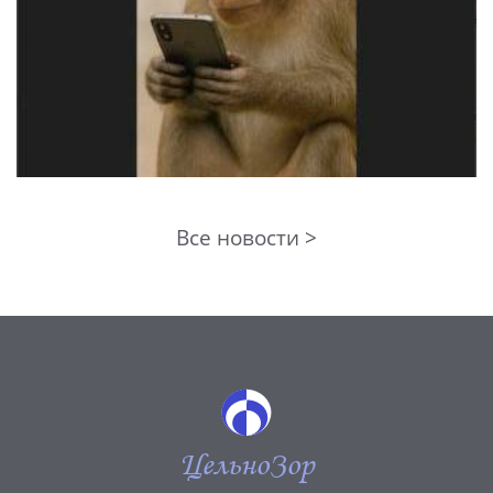
Все новости >
ЦельноЗор