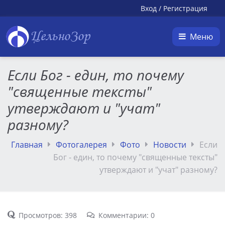
Вход
/
Регистрация
ЦельноЗор
Меню
Если Бог - един, то почему
"священные тексты"
утверждают и "учат"
разному?
Главная
Фотогалерея
Фото
Новости
Если
Бог - един, то почему "священные тексты"
утверждают и "учат" разному?
Просмотров: 398
Комментарии: 0