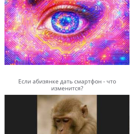
Если абизянке дать смартфон - что
изменится?