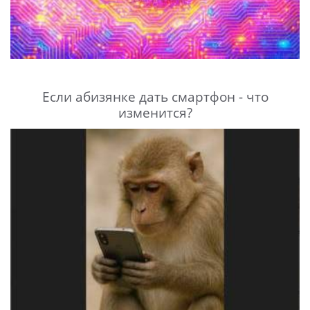
Если абизянке дать смартфон - что
изменится?