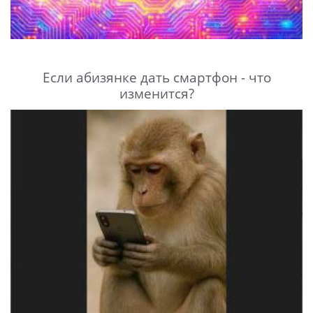
Если абизянке дать смартфон - что
изменится?