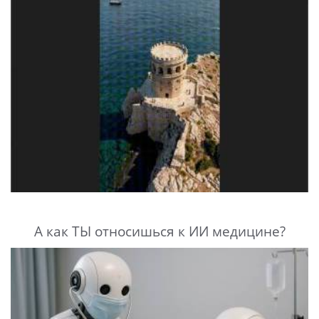
А как ТЫ относишься к ИИ медицине?