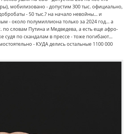
фры), мобилизовано - допустим 300 тыс. официально,
обробаты - 50 тыс.? на начало невойны... и
 - около полумиллиона только за 2024 год... а
ыс. по словам Путина и Медведева, а есть еще афро-
 судя по скандалам в прессе - тоже погибают...
самостоятельно - КУДА делись остальные 1100 000