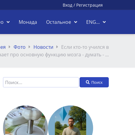
Вход
/
Регистрация
ео
Монада
Остальное
ENG...
рея
Фото
Новости
Если кто-то учился в
ает про основную функцию мозга - думать - ...
Поиск