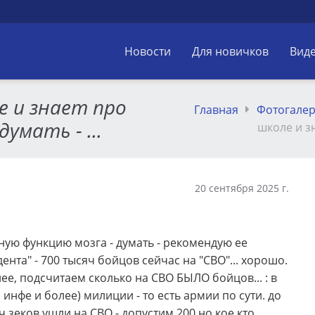
Новости
Для новичков
Вид
е и знает про
Главная
Фотогале
умать - ...
школе и зн
20 сентября 2025 г.
вную функцию мозга - думать - рекомендую ее
нта" - 700 тысяч бойцов сейчас на "СВО"... хорошо.
лее, подсчитаем сколько на СВО БЫЛО бойцов... : в
инфе и более) милиции - то есть армии по сути. до
ч зеков ушли на СВО - допустим 200 но кое кто