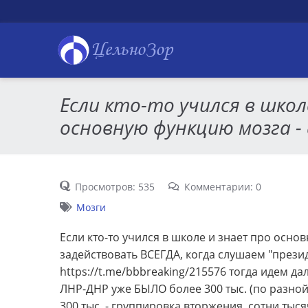
ЦельноЗор
Если кто-то учился в школ
основную функцию мозга - д
Просмотров: 535
Комментарии: 0
Мозги
Если кто-то учился в школе и знает про осно
задействовать ВСЕГДА, когда слушаем "президе
https://t.me/bbbreaking/215576 тогда идем да
ЛНР-ДНР уже БЫЛО более 300 тыс. (по разной 
300 тыс. - группировка вторжения, сотни тыся