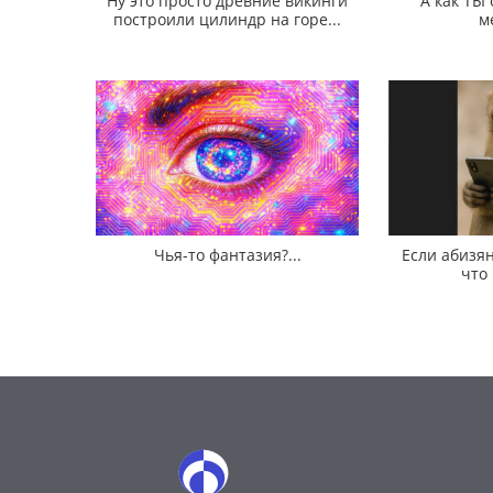
Ну это просто древние викинги
А как ТЫ
построили цилиндр на горе...
м
Чья-то фантазия?...
Если абизян
что