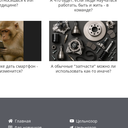
 относишься к ИИ
А что будет, если люди научаться
едицине?
работать, быть и жить - в
команде?
ке дать смартфон -
А обычные "запчасти" можно ли
 изменится?
использовать как-то иначе?
Главная
Цельнозор
Для новичков
Цельнозор